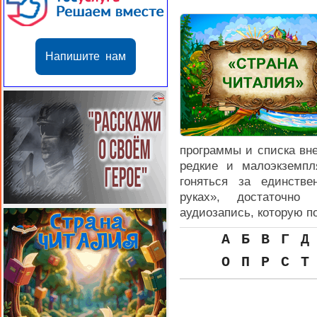
Напишите нам
программы и списка вне
редкие и малоэкземпл
гоняться за единстве
руках», достаточно
аудиозапись, которую п
А
Б
В
Г
Д
О
П
Р
С
Т