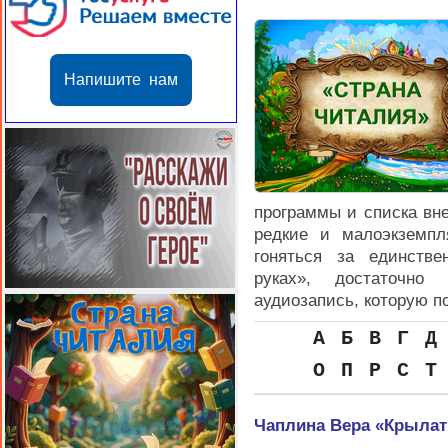
Напишите нам
программы и списка вне
редкие и малоэкземпл
гоняться за единстве
руках», достаточно
аудиозапись, которую п
А
Б
В
Г
Д
О
П
Р
С
Т
Чаплина Вера «Крыла