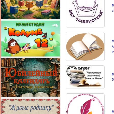
М
с
М
а
р
М
б
М