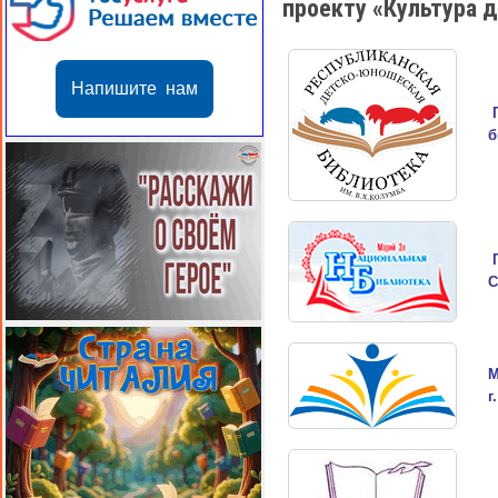
проекту «Культура 
Напишите нам
б
С
М
г