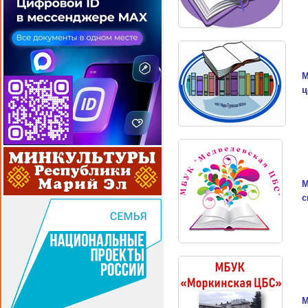
М
ц
М
с
М