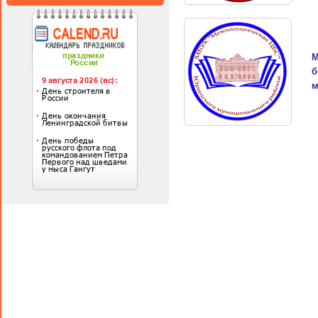
М
б
м