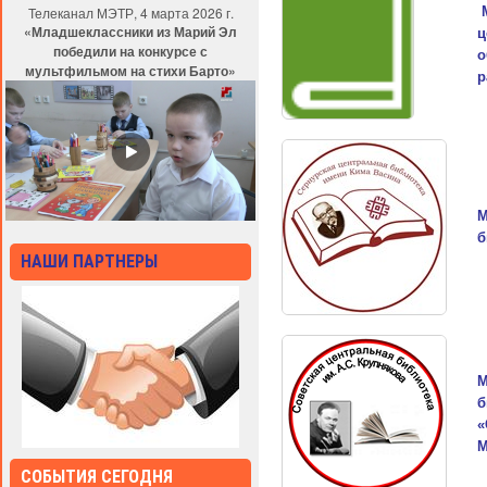
Телеканал МЭТР, 4 марта 2026 г.
«Младшеклассники из Марий Эл
ц
победили на конкурсе с
о
мультфильмом на стихи Барто»
р
М
б
НАШИ ПАРТНЕРЫ
М
б
«
М
СОБЫТИЯ СЕГОДНЯ