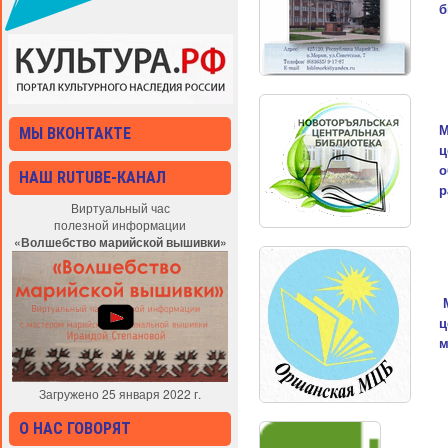
б
М
МЫ ВКОНТАКТЕ
ц
о
НАШ RUTUBE-КАНАЛ
р
Виртуальный час
полезной информации
«Волшебство марийской вышивки»
ц
м
Загружено 25 января 2022 г.
О НАС ГОВОРЯТ