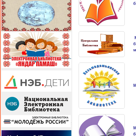
б
б
м
М
М
б