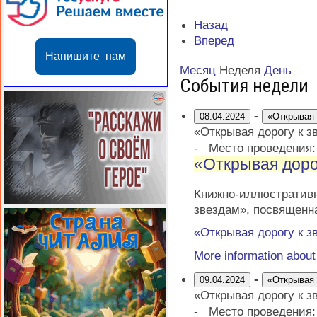
Назад
Вперед
Напишите нам
Месяц
Неделя
День
События недели
-
08.04.2024
«Открывая 
«Открывая дорогу к з
-
Место проведения
«Открывая доро
Книжно-иллюстрати
звездам», посвященн
«Открывая дорогу к з
More information abou
-
09.04.2024
«Открывая 
«Открывая дорогу к з
-
Место проведения