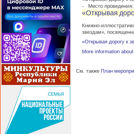
-
Место проведения
«Открывая доро
Книжно-иллюстрати
звездам», посвященн
«Открывая дорогу к з
More information abou
См. также
План меропр