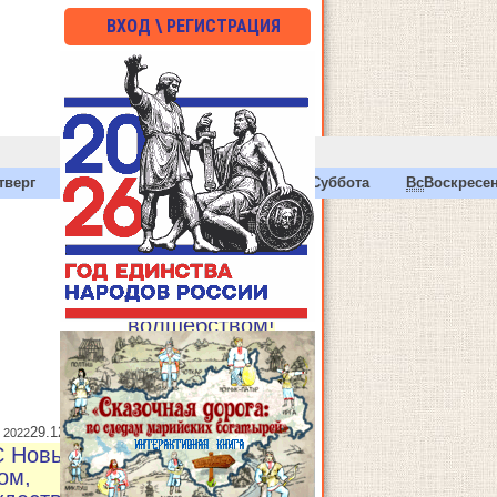
ВХОД \ РЕГИСТРАЦИЯ
тверг
Пт
Пятница
Сб
Суббота
Вс
Воскресе
30.12.2022
Дек 30 2022
: «С Новым
годом,
Рождеством –
настоящим
волшебством!
: «С Новым годом,
Рождеством –
настоящим
29.12.2022
 2022
волшебством!
С Новым
25.12.2022
-
ом,
«С Новым годом,