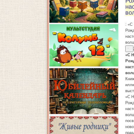
Ро
на
во
: «С
Рожд
нас
волш
«С 
Рож
нас
вол
Книж
иллю
выст
«С Н
Рожд
нас
волш
пос
ново
праз