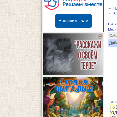
Н
В
Напишите нам
См. к
Меся
Собы
Пн
П
Дек 2
: 
го