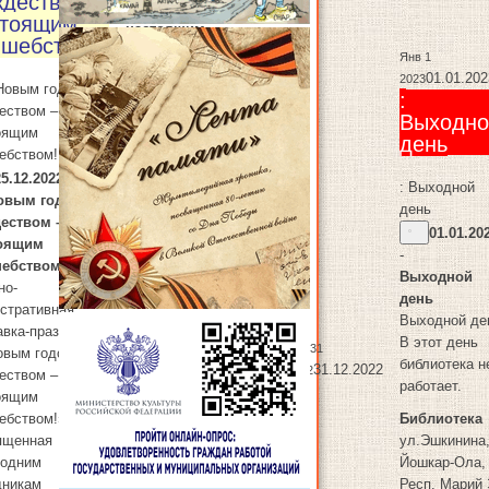
деством –
Рождеством –
стоящим
настоящим
лшебством!
волшебством!
Янв 1
Книжно-
01.01.202
2023
 Новым годом,
иллюстративная
:
еством –
выставка-праздник
Выходно
оящим
«С Новым годом,
день
ебством!
Рождеством –
25.12.2022
-
настоящим
: Выходной
овым годом,
волшебством!»,
день
еством –
посвященная
01.01.20
оящим
новогодним
-
ебством!
праздникам
Выходной
но-
день
Библиотека
стративная
Выходной де
ул.Эшкинина,10
авка-праздник
В этот день
Йошкар-Ола
,
Респ.
Дек 31
овым годом,
библиотека н
Марий Эл
424033
31.12.2022
2022
еством –
работает.
(8362) 34-15-12
оящим
Карта
Библиотека
ебством!»,
Библиотека
«С Новым годом,
ященная
ул.Эшкинина
Рождеством –
годним
Йошкар-Ола
,
настоящим
дникам
Респ. Марий