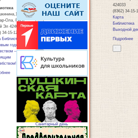
волшебством!
424033
иотека
(8362) 34-15-
Подробнее
шкинина,10
Карта
ар-Ола
,
Респ.
Библиотека
й Эл
424033
: Санитарный
Выходной де
) 34-15-12
день
а
Библиотека
Подробнее
овым годом,
: Санитарный день
еством –
30.12.2022
-
оящим
Санитарный день
ебством!
Санитарный день. В
этот день библиотека
обнее
не работает.
Библиотека
ул.Эшкинина,10
Йошкар-Ола
,
Респ.
Марий Эл
424033
(8362) 34-15-12
Карта
Библиотека
Санитарный день
Подробнее