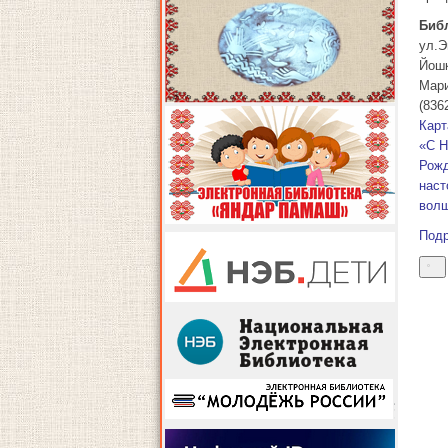
Биб
ул.Э
Йош
Мар
(836
Карт
«С Н
Рожд
нас
волш
Под