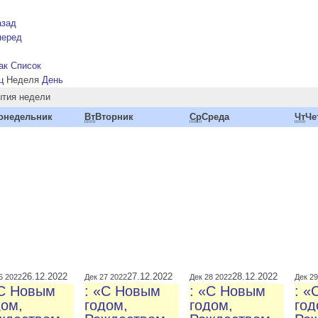
азад
перед
ак Список
ц
Неделя
День
тия недели
онедельник
Вт
Вторник
Ср
Среда
Чт
Че
26.12.2022
27.12.2022
28.12.2022
6 2022
Дек 27 2022
Дек 28 2022
Дек 29
«С Новым
: «С Новым
: «С Новым
: «
дом,
годом,
годом,
год