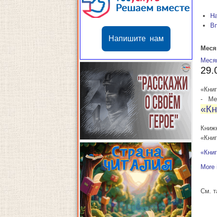
Н
В
Напишите нам
Меся
Меся
29.
«Книг
-
Мес
«Кн
Книж
«Книг
«Книг
More 
См. 