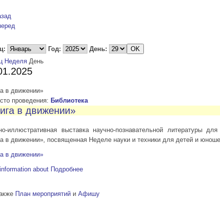
азад
перед
ц:
Год:
День:
ц
Неделя
День
01.2025
а в движении»
то проведения:
Библиотека
ига в движении»
но-иллюстративная выставка научно-познавательной литературы для
а в движении», посвященная Неделе науки и техники для детей и юнош
а в движении»
information about
Подробнее
также
План мероприятий
и
Афишу