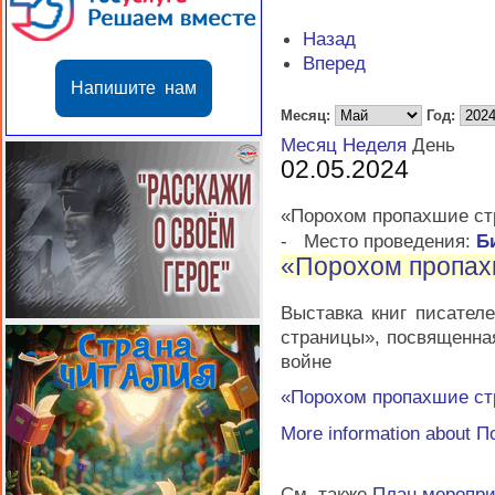
Назад
Вперед
Напишите нам
Месяц:
Год:
Месяц
Неделя
День
02.05.2024
«Порохом пропахшие с
-
Место проведения:
Б
«Порохом пропах
Выставка книг писате
страницы», посвященна
войне
«Порохом пропахшие с
More information about
П
См. также
План меропр