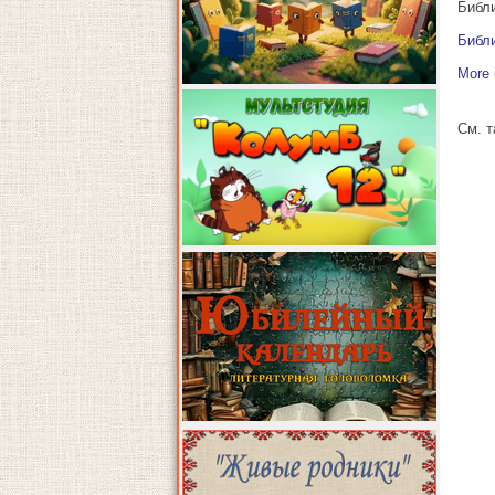
Библи
Библи
More 
См. 