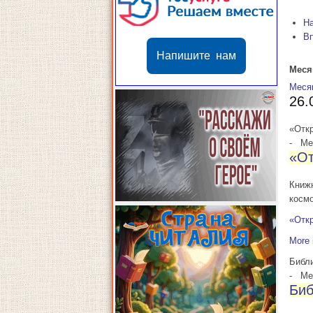
Н
В
Напишите нам
Меся
Меся
26.
«Откр
-
Мес
«От
Книж
косм
«Откр
More 
Библи
-
Мес
Биб