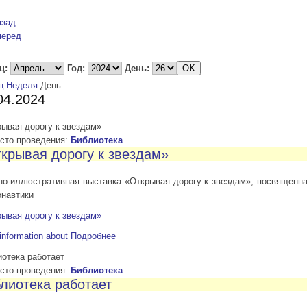
азад
перед
ц:
Год:
День:
ц
Неделя
День
04.2024
ывая дорогу к звездам»
то проведения:
Библиотека
крывая дорогу к звездам»
но-иллюстративная выставка «Открывая дорогу к звездам», посвященн
онавтики
ывая дорогу к звездам»
information about
Подробнее
отека работает
то проведения:
Библиотека
лиотека работает