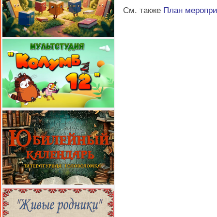
См. также
План меропр