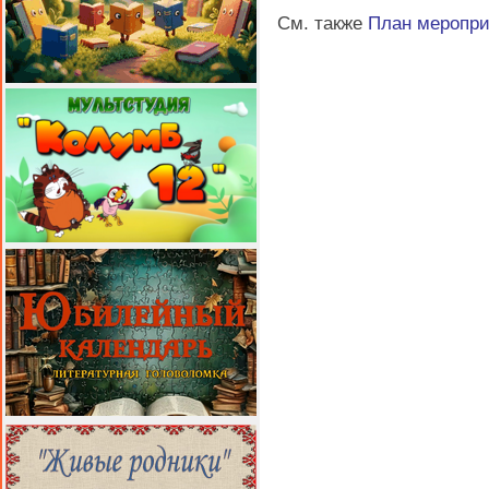
См. также
План меропр