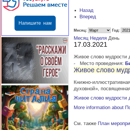
Назад
Вперед
Напишите нам
Месяц:
Год:
Месяц
Неделя
День
17.03.2021
Живое слово мудрости 
-
Место проведения:
Б
Живое слово муд
Книжно-иллюстративн
духовной», посвященна
Живое слово мудрости 
More information about
П
См. также
План меропр