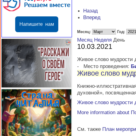
Назад
Вперед
Напишите нам
Месяц:
Год:
Месяц
Неделя
День
10.03.2021
Живое слово мудрости 
-
Место проведения:
Б
Живое слово муд
Книжно-иллюстративн
духовной», посвященна
Живое слово мудрости 
More information about
П
См. также
План меропр