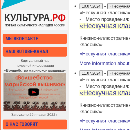
-
10.07.2024
«Нескучная
«Нескучная классика
-
Место проведения
«Нескучная кла
Книжно-иллюстративн
МЫ ВКОНТАКТЕ
классика»
НАШ RUTUBE-КАНАЛ
«Нескучная классика
Виртуальный час
More information abou
полезной информации
«Волшебство марийской вышивки»
-
11.07.2024
«Нескучная
«Нескучная классика
-
Место проведения
«Нескучная кла
Книжно-иллюстративн
классика»
Загружено 25 января 2022 г.
«Нескучная классика
О НАС ГОВОРЯТ