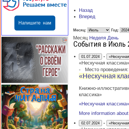
Назад
Вперед
Напишите нам
Месяц:
Год:
Месяц
Неделя
День
События в Июль 
-
01.07.2024
«Нескучная
«Нескучная классика
-
Место проведения
«Нескучная кла
Книжно-иллюстративн
классика»
«Нескучная классика
More information abou
-
02.07.2024
«Нескучная