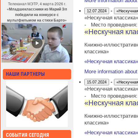
More information abou
Телеканал МЭТР, 4 марта 2026 г.
«Младшеклассники из Марий Эл
-
12.07.2024
«Нескучная
победили на конкурсе с
«Нескучная классика
мультфильмом на стихи Барто»
-
Место проведения
«Нескучная кла
Книжно-иллюстративн
классика»
«Нескучная классика
More information abou
НАШИ ПАРТНЕРЫ
-
15.07.2024
«Нескучная
«Нескучная классика
-
Место проведения
«Нескучная кла
Книжно-иллюстративн
классика»
«Нескучная классика
СОБЫТИЯ СЕГОДНЯ