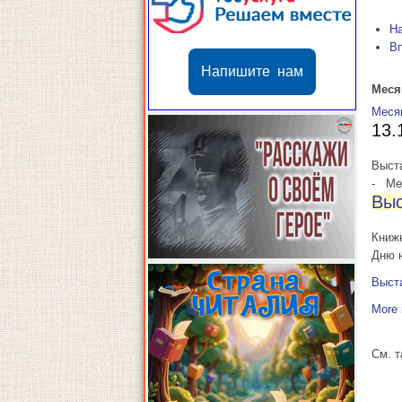
Н
В
Напишите нам
Меся
Меся
13.
Выст
-
Мес
Выс
Книж
Дню 
Выст
More 
См. 