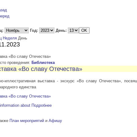
азад
перед
ц:
Год:
День:
ц
Неделя
День
11.2023
авка «Во славу Отечества»
то проведения:
Библиотека
тавка «Во славу Отечества»
но-иллюстративная выставка - экскурс «Во славу Отечества», посвя
народного единства
авка «Во славу Отечества»
information about
Подробнее
также
План мероприятий
и
Афишу