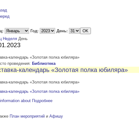
азад
перед
ц:
Год:
День:
ц
Неделя
День
01.2023
авка-календарь «Золотая полка юбиляра»
то проведения:
Библиотека
тавка-календарь «Золотая полка юбиляра»
авка-календарь «Золотая полка юбиляра»
авка-календарь «Золотая полка юбиляра»
information about
Подробнее
также
План мероприятий
и
Афишу