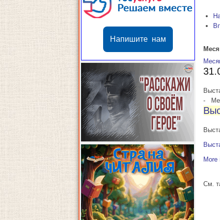
Н
В
Напишите нам
Меся
Меся
31.
Выст
-
Мес
Выс
Выст
Выст
More 
См. 