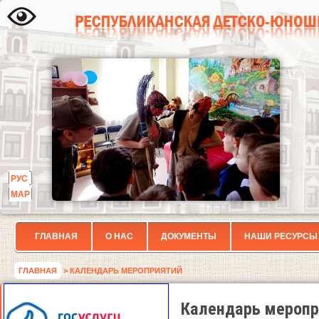
РУС
МАР
ГЛАВНАЯ
О НАС
ДОКУМЕНТЫ
НАШИ РЕСУРСЫ
ГЛАВНАЯ
> КАЛЕНДАРЬ МЕРОПРИЯТИЙ
Календарь меропр