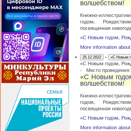
волшебством!
Книжно-иллюстрати
годом, Рождеств
посвященная новогод
«С Новым годом, Рож
More information abou
-
25.12.2022
«С Новым г
«С Новым годом, Рож
-
Место проведения
«С Новым годо
волшебством!
Книжно-иллюстрати
годом, Рождеств
посвященная новогод
«С Новым годом, Рож
More information abou