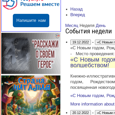
Назад
Вперед
Напишите нам
Месяц
Неделя
День
События недели
-
19.12.2022
«С Новым г
«С Новым годом, Рож
-
Место проведения
«С Новым годо
волшебством!
Книжно-иллюстрати
годом, Рождеств
посвященная новогод
«С Новым годом, Рож
More information abou
-
20.12.2022
«С Новым г