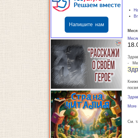
Н
В
Напишите нам
Меся
Меся
18.
Здрав
-
Мес
Здр
Книж
посв
Здрав
More 
См. 