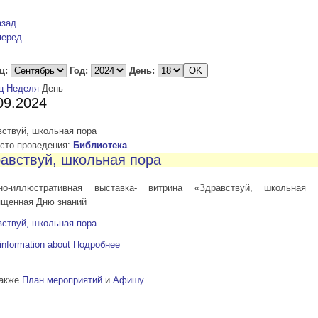
азад
перед
ц:
Год:
День:
ц
Неделя
День
09.2024
ствуй, школьная пора
то проведения:
Библиотека
авствуй, школьная пора
но-иллюстративная выставка- витрина «Здравствуй, школьная 
ященная Дню знаний
ствуй, школьная пора
information about
Подробнее
также
План мероприятий
и
Афишу