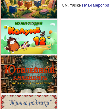
См. также
План меропр