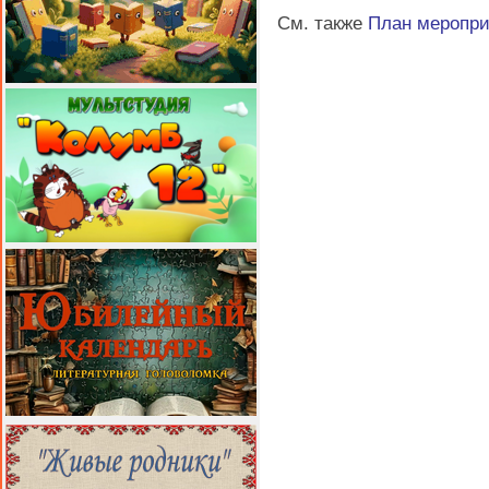
См. также
План меропр