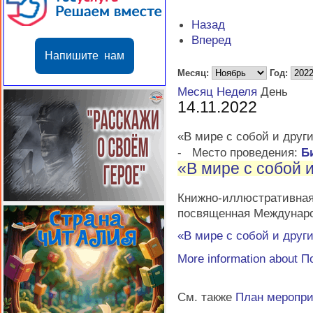
Назад
Вперед
Напишите нам
Месяц:
Год:
Месяц
Неделя
День
14.11.2022
«В мире с собой и друг
-
Место проведения:
Б
«В мире с собой 
Книжно-иллюстративная
посвященная Междунаро
«В мире с собой и друг
More information about
П
См. также
План меропр