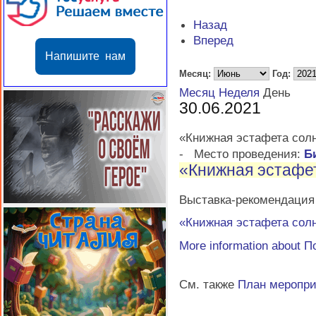
Назад
Вперед
Напишите нам
Месяц:
Год:
Месяц
Неделя
День
30.06.2021
«Книжная эстафета солн
-
Место проведения:
Б
«Книжная эстафет
Выставка-рекомендация 
«Книжная эстафета солн
More information about
П
См. также
План меропр