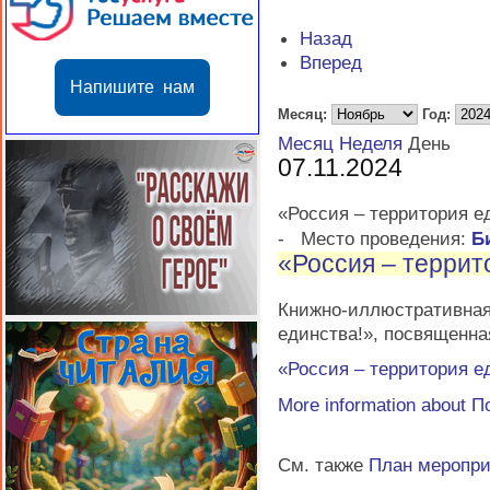
Назад
Вперед
Напишите нам
Месяц:
Год:
Месяц
Неделя
День
07.11.2024
«Россия – территория е
-
Место проведения:
Б
«Россия – террит
Книжно-иллюстратив
единства!», посвященна
«Россия – территория е
More information about
П
См. также
План меропр