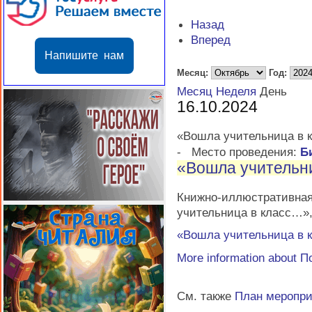
Назад
Вперед
Напишите нам
Месяц:
Год:
Месяц
Неделя
День
16.10.2024
«Вошла учительница в 
-
Место проведения:
Б
«Вошла учительн
Книжно-иллюстратив
учительница в класс…»
«Вошла учительница в 
More information about
П
См. также
План меропр