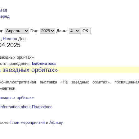
азад
перед
ц:
Год:
День:
ц
Неделя
День
04.2025
звездных орбитах»
то проведения:
Библиотека
 звездных орбитах»
но-иллюстративная выставка «На звездных орбитах», посвященн
онавтики
звездных орбитах»
information about
Подробнее
также
План мероприятий
и
Афишу