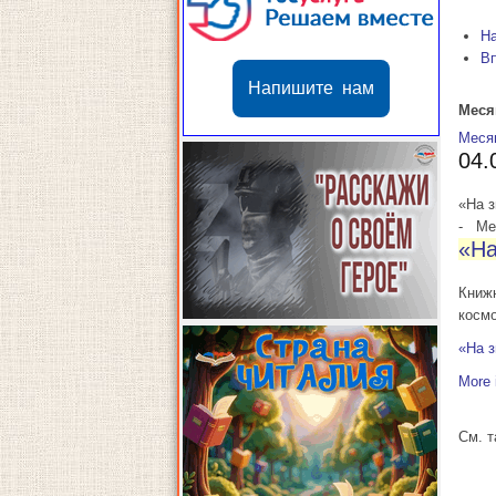
Н
В
Напишите нам
Меся
Меся
04.
«На 
-
Мес
«На
Книж
косм
«На 
More 
См. 