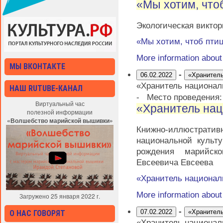
«Мы хотим, что
Экологическая викто
«Мы хотим, чтоб пти
More information abou
МЫ ВКОНТАКТЕ
-
06.02.2022
«Хранитель
«Хранитель национал
НАШ RUTUBE-КАНАЛ
-
Место проведения
Виртуальный час
«Хранитель нац
полезной информации
«Волшебство марийской вышивки»
Книжно-иллюстратив
национальной культ
рождения марийско
Евсеевича Евсеева
«Хранитель национал
More information abou
Загружено 25 января 2022 г.
-
07.02.2022
«Хранитель
О НАС ГОВОРЯТ
«Хранитель национал