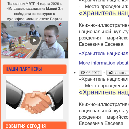
Телеканал МЭТР, 4 марта 2026 г.
-
Место проведения
«Младшеклассники из Марий Эл
«Хранитель нац
победили на конкурсе с
мультфильмом на стихи Барто»
Книжно-иллюстратив
национальной культ
рождения марийско
Евсеевича Евсеева
«Хранитель национал
More information abou
НАШИ ПАРТНЕРЫ
-
08.02.2022
«Хранитель
«Хранитель национал
-
Место проведения
«Хранитель нац
Книжно-иллюстратив
национальной культ
рождения марийско
Евсеевича Евсеева
СОБЫТИЯ СЕГОДНЯ