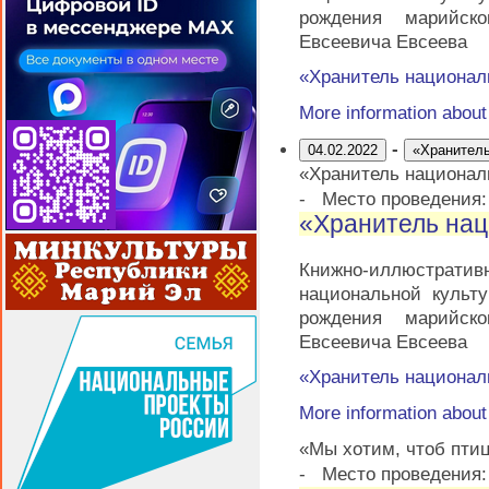
рождения марийско
Евсеевича Евсеева
«Хранитель национал
More information abou
-
04.02.2022
«Хранитель
«Хранитель национал
-
Место проведения
«Хранитель нац
Книжно-иллюстратив
национальной культ
рождения марийско
Евсеевича Евсеева
«Хранитель национал
More information abou
«Мы хотим, чтоб пти
-
Место проведения: