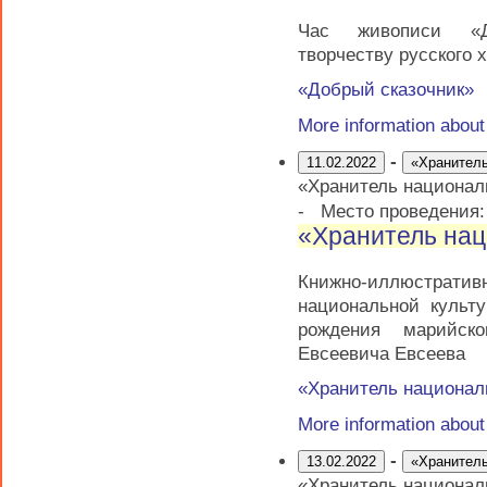
Час живописи «Д
творчеству русского 
«Добрый сказочник»
More information abou
-
11.02.2022
«Хранитель
«Хранитель национал
-
Место проведения
«Хранитель нац
Книжно-иллюстратив
национальной культ
рождения марийско
Евсеевича Евсеева
«Хранитель национал
More information abou
-
13.02.2022
«Хранитель
«Хранитель национал