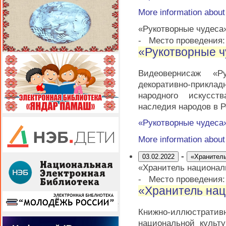
More information abou
«Рукотворные чудеса
-
Место проведения:
«Рукотворные ч
Видеовернисаж «Ру
декоративно-прикл
народного искусст
наследия народов в 
«Рукотворные чудеса
More information abou
-
03.02.2022
«Хранитель
«Хранитель национал
-
Место проведения
«Хранитель нац
Книжно-иллюстратив
национальной культ