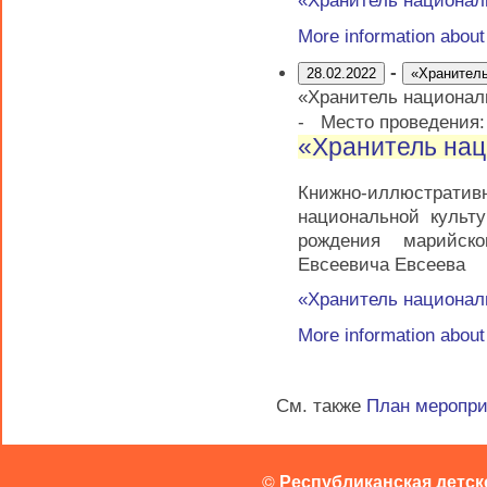
More information abou
-
28.02.2022
«Хранитель
«Хранитель национал
-
Место проведения
«Хранитель нац
Книжно-иллюстратив
национальной культ
рождения марийско
Евсеевича Евсеева
«Хранитель национал
More information abou
См. также
План меропр
©
Республиканская детск