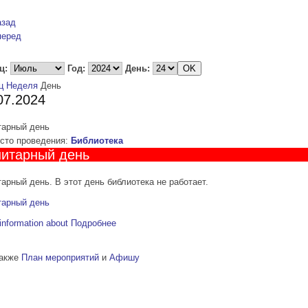
азад
перед
ц:
Год:
День:
ц
Неделя
День
07.2024
тарный день
то проведения:
Библиотека
итарный день
арный день. В этот день библиотека не работает.
тарный день
information about
Подробнее
также
План мероприятий
и
Афишу