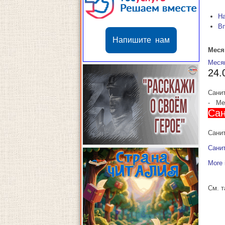
Н
В
Напишите нам
Меся
Меся
24.
Сани
-
Мес
Сан
Санит
Сани
More 
См. 