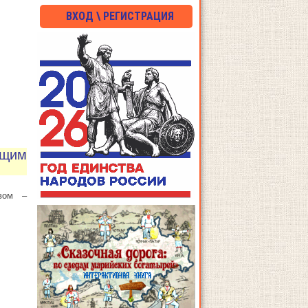
ВХОД \ РЕГИСТРАЦИЯ
щим
твом –