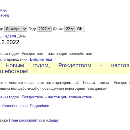
азад
перед
ц:
Год:
День:
ц
Неделя
День
12.2022
овым годом, Рождеством – настоящим волшебством!
то проведения:
Библиотека
 Новым годом, Рождеством – настоя
шебством!
но-иллюстративная выставка-праздник «С Новым годом, Рождес
оящим волшебством!», посвященная новогодним праздникам
овым годом, Рождеством – настоящим волшебством!
information about
Подробнее
также
План мероприятий
и
Афишу