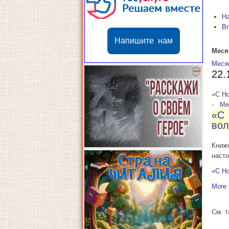
Н
В
Напишите нам
Меся
Меся
22.
«С Н
-
Мес
«С
вол
Книж
наст
«С Н
More 
См. 