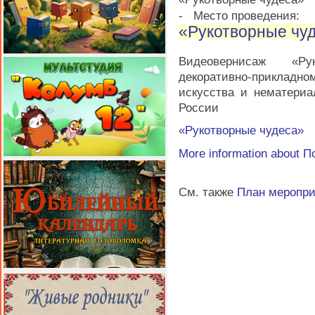
-
Место проведения:
«Рукотворные чу
Видеовернисаж «Ру
декоративно-прикладно
искусства и нематериа
России
«Рукотворные чудеса»
More information about
П
См. также
План меропр