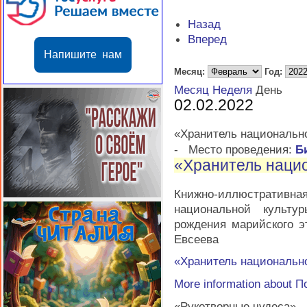
Назад
Вперед
Напишите нам
Месяц:
Год:
Месяц
Неделя
День
02.02.2022
«Хранитель национальн
-
Место проведения:
Б
«Хранитель наци
Книжно-иллюстратив
национальной культу
рождения марийского э
Евсеева
«Хранитель национальн
More information about
П
«Рукотворные чудеса»