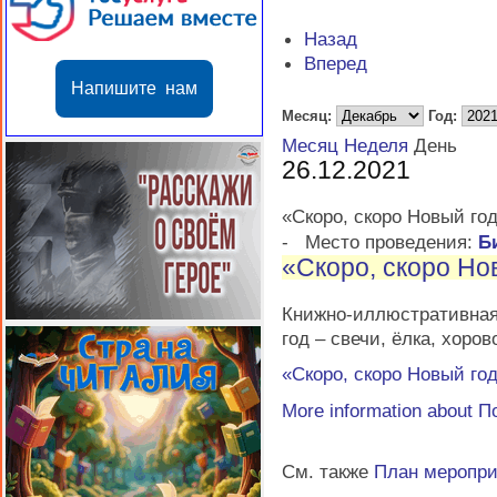
Назад
Вперед
Напишите нам
Месяц:
Год:
Месяц
Неделя
День
26.12.2021
«Скоро, скоро Новый год
-
Место проведения:
Б
«Скоро, скоро Но
Книжно-иллюстративная
год – свечи, ёлка, хоров
«Скоро, скоро Новый год
More information about
П
См. также
План меропр