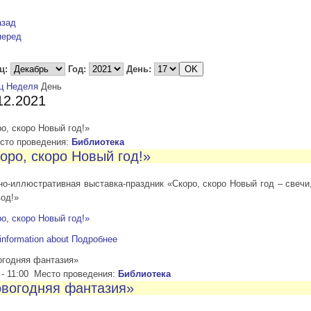
азад
перед
ц:
Год:
День:
ц
Неделя
День
12.2021
о, скоро Новый год!»
то проведения:
Библиотека
оро, скоро Новый год!»
о-иллюстративная выставка-праздник «Скоро, скоро Новый год – свечи,
од!»
о, скоро Новый год!»
information about
Подробнее
огодняя фантазия»
-
11:00
Место проведения:
Библиотека
вогодняя фантазия»