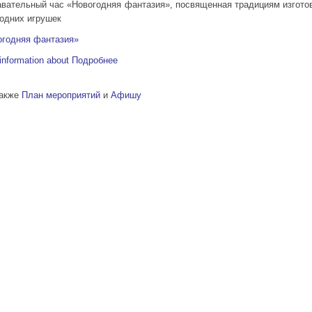
авательный час «Новогодняя фантазия», посвященная традициям изгото
одних игрушек
огодняя фантазия»
information about
Подробнее
также
План мероприятий
и
Афишу