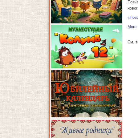
Позн
новог
«Нов
More 
См. 