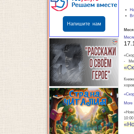
Н
В
Напишите нам
Меся
Меся
17.
«Скор
-
Мес
«Ск
Книжн
хоров
«Скор
More 
«Нов
10:00
«Но