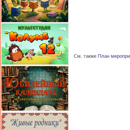
См. также
План меропр