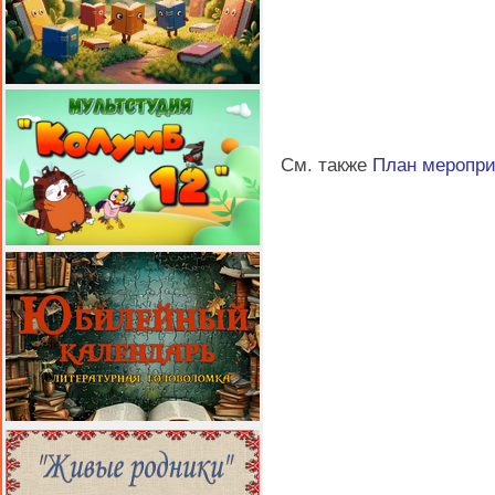
См. также
План меропр