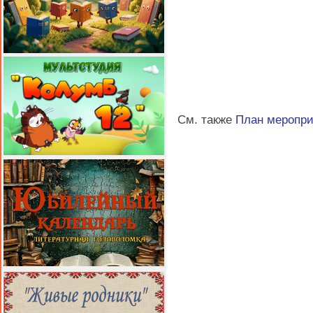
См. также
План меропр