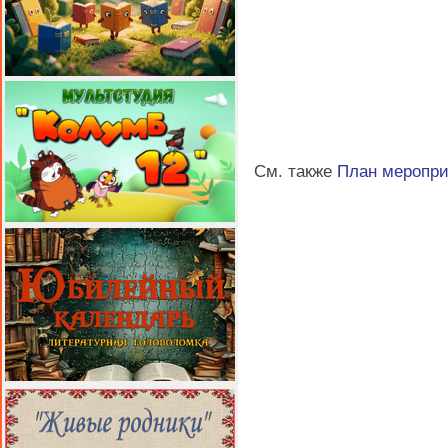
См. также
План меропр