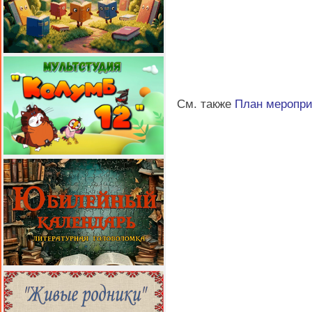
См. также
План меропр