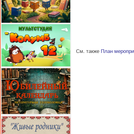
См. также
План меропр