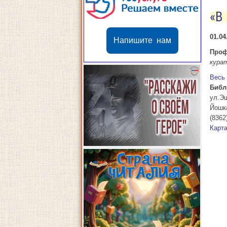
«В
01.04
Напишите нам
Проф
кура
Весь
Библ
ул.Э
Йошк
(8362
Карт