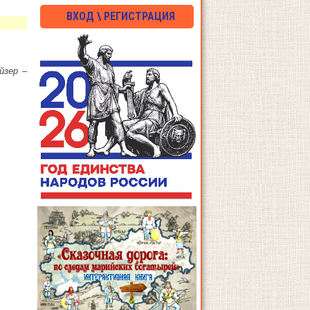
ВХОД \ РЕГИСТРАЦИЯ
йзер –