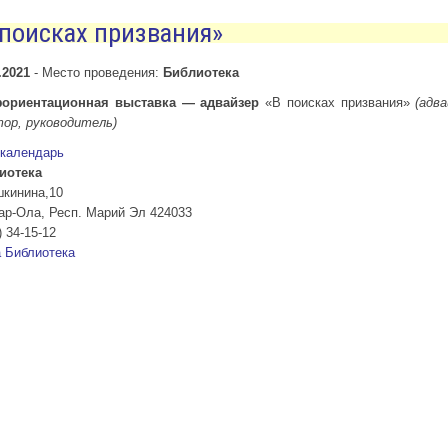
 поисках призвания»
.2021
-
Место проведения:
Библиотека
ориентационная выставка — адвайзер
«В поисках призвания»
(адва
тор, руководитель)
 календарь
иотека
шкинина,10
ар-Ола
,
Респ. Марий Эл
424033
) 34-15-12
а
Библиотека