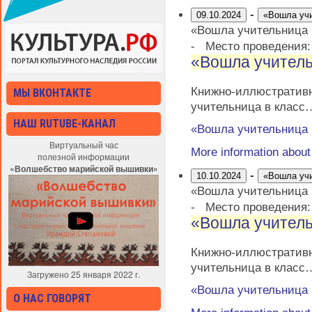
-
09.10.2024
«Вошла уч
«Вошла учительница
-
Место проведения
«Вошла учитель
Книжно-иллюстрати
МЫ ВКОНТАКТЕ
учительница в класс
НАШ RUTUBE-КАНАЛ
«Вошла учительница
Виртуальный час
More information abou
полезной информации
«Волшебство марийской вышивки»
-
10.10.2024
«Вошла уч
«Вошла учительница
-
Место проведения
«Вошла учитель
Книжно-иллюстрати
учительница в класс
Загружено 25 января 2022 г.
«Вошла учительница
О НАС ГОВОРЯТ