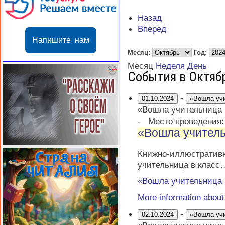
Назад
Вперед
Напишите нам
Месяц:
Год:
Месяц
Неделя
День
События в Октяб
-
01.10.2024
«Вошла уч
«Вошла учительница
-
Место проведения
«Вошла учитель
Книжно-иллюстрати
учительница в класс
«Вошла учительница
More information abou
-
02.10.2024
«Вошла уч