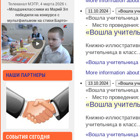
More information abou
Телеканал МЭТР, 4 марта 2026 г.
«Младшеклассники из Марий Эл
-
11.10.2024
«Вошла уч
победили на конкурсе с
«Вошла учительница
мультфильмом на стихи Барто»
-
Место проведения
«Вошла учитель
Книжно-иллюстрати
учительница в класс
«Вошла учительница
More information abou
НАШИ ПАРТНЕРЫ
-
13.10.2024
«Вошла уч
«Вошла учительница
-
Место проведения
«Вошла учитель
Книжно-иллюстрати
учительница в класс
«Вошла учительница
СОБЫТИЯ СЕГОДНЯ