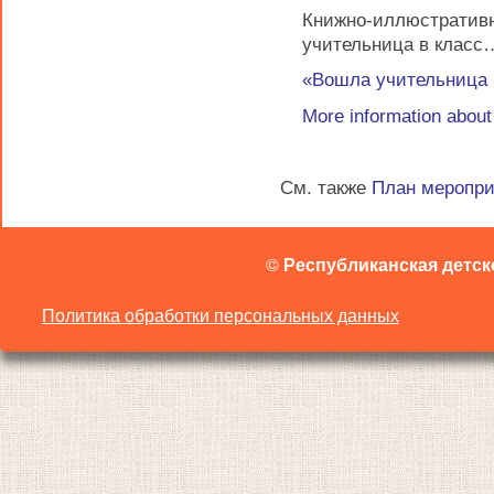
Книжно-иллюстрати
учительница в класс
«Вошла учительница
More information abou
См. также
План меропр
©
Республиканская детск
Политика обработки персональных данных