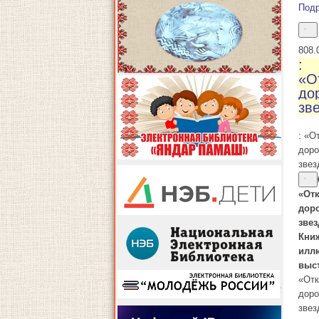
Под
8
08.
:
«О
дор
зв
: «О
доро
звез
«От
доро
зве
Кни
илл
выс
«От
доро
звез