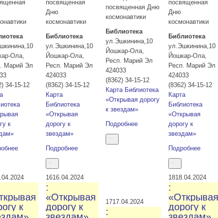
вященная
посвященная
посвященная
посвященная Дню
Дню
Дню
космонавтики
онавтики
космонавтики
космонавтики
Библиотека
лиотека
Библиотека
Библиотека
ул.Эшкинина,10
шкинина,10
ул.Эшкинина,10
ул.Эшкинина,10
Йошкар-Ола
,
кар-Ола
,
Йошкар-Ола
,
Йошкар-Ола
,
Респ. Марий Эл
. Марий Эл
Респ. Марий Эл
Респ. Марий Эл
424033
33
424033
424033
(8362) 34-15-12
2) 34-15-12
(8362) 34-15-12
(8362) 34-15-12
Карта
Библиотека
а
Карта
Карта
«Открывая дорогу
иотека
Библиотека
Библиотека
к звездам»
крывая
«Открывая
«Открывая
гу к
дорогу к
Подробнее
дорогу к
дам»
звездам»
звездам»
робнее
Подробнее
Подробнее
.04.2024
16
16.04.2024
18
18.04.2024
:
:
ткрывая
«Открывая
«Открыва
17
17.04.2024
огу к
дорогу к
дорогу к
:
ездам»
звездам»
звездам»