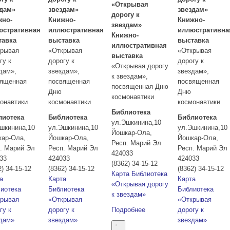
«Открывая
здам»
звездам»
звездам»
дорогу к
жно-
Книжно-
Книжно-
звездам»
юстративная
иллюстративная
иллюстративна
Книжно-
тавка
выставка
выставка
иллюстративная
крывая
«Открывая
«Открывая
выставка
гу к
дорогу к
дорогу к
«Открывая дорогу
дам»,
звездам»,
звездам»,
к звездам»,
вященная
посвященная
посвященная
посвященная Дню
Дню
Дню
космонавтики
онавтики
космонавтики
космонавтики
Библиотека
лиотека
Библиотека
Библиотека
ул.Эшкинина,10
шкинина,10
ул.Эшкинина,10
ул.Эшкинина,10
Йошкар-Ола
,
кар-Ола
,
Йошкар-Ола
,
Йошкар-Ола
,
Респ. Марий Эл
. Марий Эл
Респ. Марий Эл
Респ. Марий Эл
424033
33
424033
424033
(8362) 34-15-12
2) 34-15-12
(8362) 34-15-12
(8362) 34-15-12
Карта
Библиотека
а
Карта
Карта
«Открывая дорогу
иотека
Библиотека
Библиотека
к звездам»
крывая
«Открывая
«Открывая
гу к
дорогу к
Подробнее
дорогу к
дам»
звездам»
звездам»