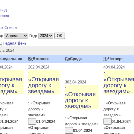
азад
перед
ак Список
ц:
Год:
ц
Неделя
День
ль 2024
онедельник
Вт
Вторник
Ср
Среда
Чт
Четверг
04.2024
2
02.04.2024
4
04.04.2024
:
:
ткрывая
«Открывая
«Открыва
3
03.04.2024
огу к
дорогу к
дорогу к
:
ездам»
звездам»
звездам»
«Открывая
дорогу к
ткрывая
: «Открывая
: «Открывая
звездам»
гу к
дорогу к
дорогу к
дам»
звездам»
звездам»
: «Открывая
01.04.2024
-
01.04.2024
-
01.04.2024
дорогу к звездам»
крывая
«Открывая
«Открывая
01.04.2024
-
гу к
дорогу к
дорогу к