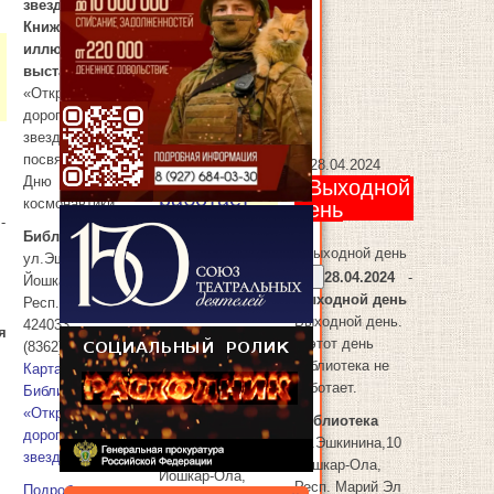
звездам»
Книжно-
иллюстративная
я
выставка
«Открывая
дорогу к
27
27.04.2024
звездам»,
:
посвященная
28
28.04.2024
Библиотека
Дню
: Выходной
работает
космонавтики
день
-
Библиотека
: Библиотека
: Выходной день
ул.Эшкинина,10
работает
28.04.2024
-
Йошкар-Ола
,
26.04.2024
-
Выходной день
Респ. Марий Эл
Библиотека
Выходной день.
424033
я
работает
В этот день
(8362) 34-15-12
Библиотека
библиотека не
Карта
работает с 9:00
работает.
Библиотека
до 16:00
«Открывая
Библиотека
Библиотека
дорогу к
ул.Эшкинина,10
ул.Эшкинина,10
звездам»
Йошкар-Ола
,
Йошкар-Ола
,
Респ. Марий Эл
Подробнее