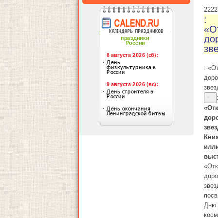
22
22
:
«О
дор
зв
: «О
доро
звез
«От
доро
зве
Кни
илл
выс
«От
доро
звез
пос
Дню
косм