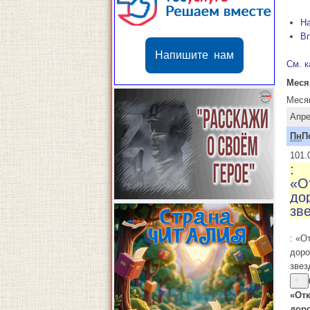
Н
В
Напишите нам
См. к
Меся
Меся
Апре
Пн
П
1
01.
:
«О
дор
зв
: «О
доро
звез
«От
доро