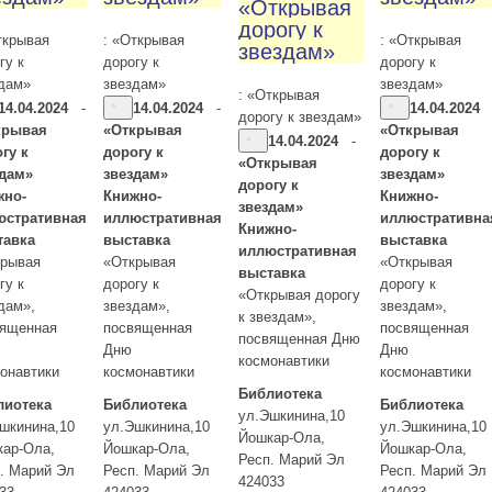
«Открывая
дорогу к
ткрывая
: «Открывая
: «Открывая
звездам»
гу к
дорогу к
дорогу к
дам»
звездам»
звездам»
: «Открывая
14.04.2024
-
14.04.2024
-
14.04.2024
дорогу к звездам»
крывая
«Открывая
«Открывая
14.04.2024
-
гу к
дорогу к
дорогу к
«Открывая
здам»
звездам»
звездам»
дорогу к
жно-
Книжно-
Книжно-
звездам»
юстративная
иллюстративная
иллюстративна
Книжно-
тавка
выставка
выставка
иллюстративная
крывая
«Открывая
«Открывая
выставка
гу к
дорогу к
дорогу к
«Открывая дорогу
дам»,
звездам»,
звездам»,
к звездам»,
вященная
посвященная
посвященная
посвященная Дню
Дню
Дню
космонавтики
онавтики
космонавтики
космонавтики
Библиотека
лиотека
Библиотека
Библиотека
ул.Эшкинина,10
шкинина,10
ул.Эшкинина,10
ул.Эшкинина,10
Йошкар-Ола
,
кар-Ола
,
Йошкар-Ола
,
Йошкар-Ола
,
Респ. Марий Эл
. Марий Эл
Респ. Марий Эл
Респ. Марий Эл
424033