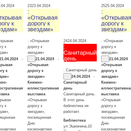
.04.2024
23
23.04.2024
25
25.04.2024
:
:
ткрывая
«Открывая
«Открыва
огу к
дорогу к
дорогу к
ездам»
звездам»
звездам»
ткрывая
: «Открывая
: «Открывая
24
24.04.2024
:
гу к
дорогу к
дорогу к
Санитарный
дам»
звездам»
звездам»
день
21.04.2024
-
21.04.2024
-
21.04.2024
крывая
«Открывая
«Открывая
: Санитарный день
гу к
дорогу к
дорогу к
здам»
звездам»
24.04.2024
-
звездам»
жно-
Книжно-
Санитарный
Книжно-
юстративная
иллюстративная
день
иллюстративна
тавка
выставка
Санитарный день.
выставка
крывая
«Открывая
В этот день
«Открывая
гу к
дорогу к
библиотека не
дорогу к
дам»,
звездам»,
работает.
звездам»,
вященная
посвященная
посвященная
Библиотека
Дню
Дню
ул.Эшкинина,10
онавтики
космонавтики
космонавтики