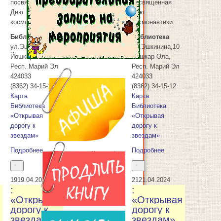
посвященная
посвященная
Дню
Дню
космонавтики
космонавтики
Библиотека
Библиотека
ул.Эшкинина,10
ул.Эшкинина,10
Йошкар-Ола
,
Йошкар-Ола
,
Респ. Марий Эл
Респ. Марий Эл
424033
424033
(8362) 34-15-12
(8362) 34-15-12
Карта
Карта
Библиотека
Библиотека
«Открывая
«Открывая
дорогу к
дорогу к
звездам»
звездам»
Подробнее
Подробнее
19
19.04.2024
21
21.04.2024
:
:
я
«Открывая
«Открывая
дорогу к
дорогу к
звездам»
звездам»