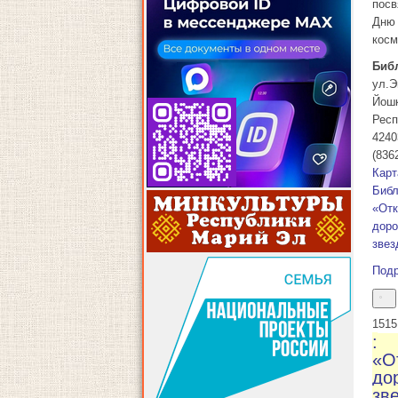
пос
Дню
косм
Биб
ул.Э
Йош
Респ
4240
(836
Карт
Библ
«От
доро
звез
Под
15
15
:
«О
дор
зв