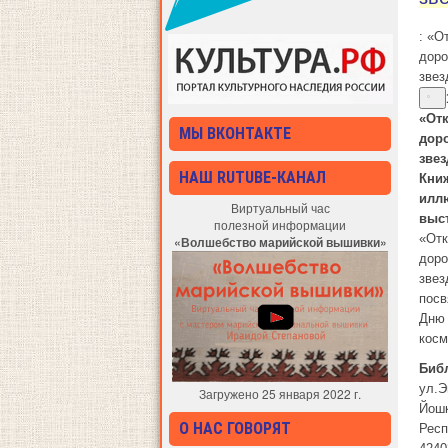
: «О
доро
звез
«От
МЫ ВКОНТАКТЕ
доро
зве
НАШ RUTUBE-КАНАЛ
Кни
илл
Виртуальный час
выс
полезной информации
«От
«Волшебство марийской вышивки»
доро
звез
пос
Дню
косм
Биб
ул.Э
Загружено 25 января 2022 г.
Йош
О НАС ГОВОРЯТ
Респ