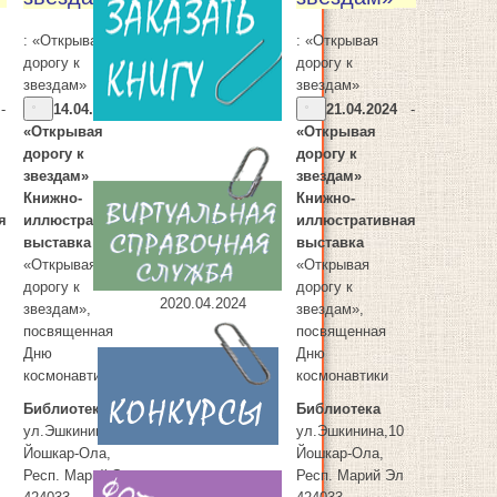
: «Открывая
: «Открывая
дорогу к
дорогу к
звездам»
звездам»
-
14.04.2024
-
21.04.2024
-
«Открывая
«Открывая
дорогу к
дорогу к
звездам»
звездам»
Книжно-
Книжно-
я
иллюстративная
иллюстративная
выставка
выставка
«Открывая
«Открывая
дорогу к
дорогу к
20
20.04.2024
звездам»,
звездам»,
посвященная
посвященная
Дню
Дню
космонавтики
космонавтики
Библиотека
Библиотека
ул.Эшкинина,10
ул.Эшкинина,10
Йошкар-Ола
,
Йошкар-Ола
,
Респ. Марий Эл
Респ. Марий Эл