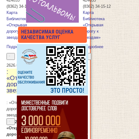
424033
424033
(8362) 34-15-12
(8362) 34-15-12
Карта
Карта
Библиотека
Библиотека
«Открывая
«Открывая
НЕЗАВИСИМАЯ ОЦЕНКА
дорогу к
дорогу к
КАЧЕСТВА УСЛУГ
звездам»
звездам»
Подробнее
Подробнее
26
26.04.2024
:
«Открывая
дорогу к
звездам»
: «Открывая
дорогу к
звездам»
21.04.2024
-
«Открывая
дорогу к