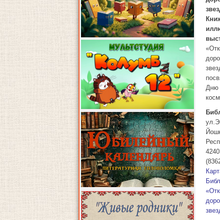
зве
Кни
илл
выс
«От
доро
звез
пос
Дню
косм
Биб
ул.Э
Йош
Респ
4240
(836
Карт
Библ
«От
доро
звез