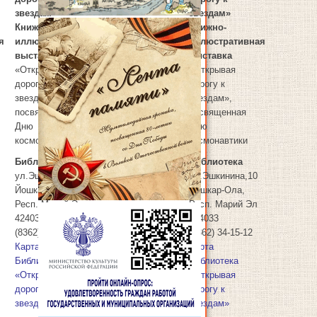
звездам»
звездам»
Книжно-
Книжно-
я
иллюстративная
иллюстративная
выставка
выставка
«Открывая
«Открывая
дорогу к
дорогу к
6
06.04.2024
звездам»,
звездам»,
посвященная
посвященная
Дню
Дню
космонавтики
космонавтики
Библиотека
Библиотека
ул.Эшкинина,10
ул.Эшкинина,10
Йошкар-Ола
,
Йошкар-Ола
,
Респ. Марий Эл
Респ. Марий Эл
424033
424033
(8362) 34-15-12
(8362) 34-15-12
Карта
Карта
Библиотека
Библиотека
«Открывая
«Открывая
дорогу к
дорогу к
звездам»
звездам»