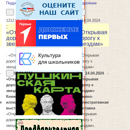
Подробнее
Подробнее
12
12.04.2024
14
14.04.2024
:
:
я
«Открывая
«Открывая
дорогу к
дорогу к
звездам»
звездам»
: «Открывая
: «Открывая
дорогу к
дорогу к
звездам»
звездам»
-
07.04.2024
-
14.04.2024
-
«Открывая
«Открывая
дорогу к
дорогу к
звездам»
звездам»
Книжно-
Книжно-
я
иллюстративная
иллюстративная
выставка
выставка
«Открывая
«Открывая
дорогу к
дорогу к
13
13.04.2024
звездам»,
звездам»,