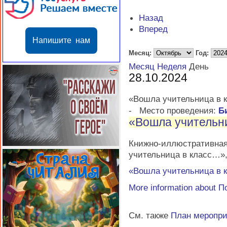
Назад
Вперед
Напишите нам
Месяц:
Год:
Месяц
Неделя
День
28.10.2024
«Вошла учительница в 
-
Место проведения:
Б
«Вошла учительн
Книжно-иллюстратив
учительница в класс…»
«Вошла учительница в 
More information about
П
См. также
План меропр