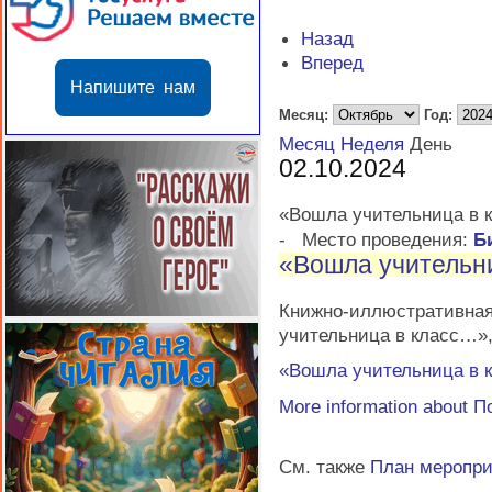
Назад
Вперед
Напишите нам
Месяц:
Год:
Месяц
Неделя
День
02.10.2024
«Вошла учительница в 
-
Место проведения:
Б
«Вошла учительн
Книжно-иллюстратив
учительница в класс…»
«Вошла учительница в 
More information about
П
См. также
План меропр