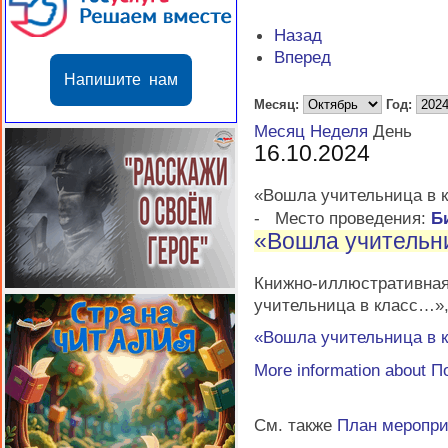
Назад
Вперед
Напишите нам
Месяц:
Год:
Месяц
Неделя
День
16.10.2024
«Вошла учительница в 
-
Место проведения:
Б
«Вошла учительн
Книжно-иллюстратив
учительница в класс…»
«Вошла учительница в 
More information about
П
См. также
План меропр