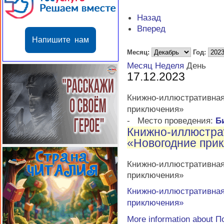
Назад
Вперед
Напишите нам
Месяц:
Год:
Месяц
Неделя
День
17.12.2023
Книжно-иллюстратив
приключения»
-
Место проведения:
Б
Книжно-иллюстр
«Новогодние при
Книжно-иллюстратив
приключения»
Книжно-иллюстратив
приключения»
More information about
П