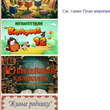
См. также
План меропр