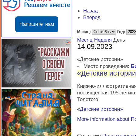
Назад
Вперед
Напишите нам
Месяц:
Год:
Месяц
Неделя
День
14.09.2023
«Детские истории»
-
Место проведения:
Б
«Детские истори
Книжно-иллюстратив
посвященная 195-летию 
Толстого
«Детские истории»
More information about
П
См. также
План меропр