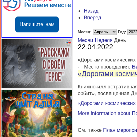
Назад
Вперед
Напишите нам
Месяц:
Год:
Месяц
Неделя
День
22.04.2022
«Дорогами космических
-
Место проведения:
Б
«Дорогами косми
Книжно-иллюстративн
орбит», посвященная Д
«Дорогами космических
More information about
П
См. также
План меропр