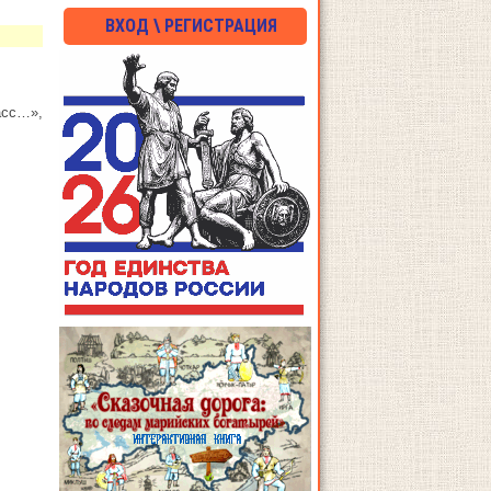
ВХОД \ РЕГИСТРАЦИЯ
асс…»,