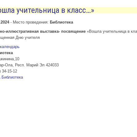
ошла учительница в класс…»
.2024
-
Место проведения:
Библиотека
но-иллюстративная выставка- посвящение
«Вошла учительница в кл
ященная Дню учителя
 календарь
иотека
шкинина,10
ар-Ола
,
Респ. Марий Эл
424033
) 34-15-12
а
Библиотека