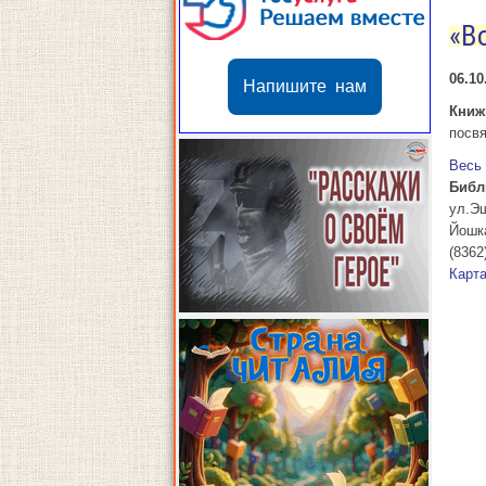
«В
06.10
Напишите нам
Книж
посв
Весь
Библ
ул.Э
Йошк
(8362
Карт