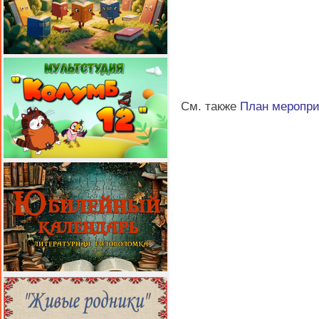
См. также
План меропр