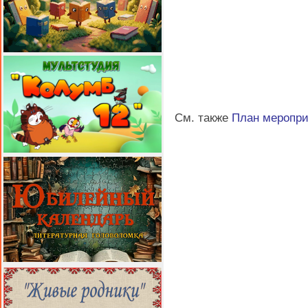
См. также
План меропр