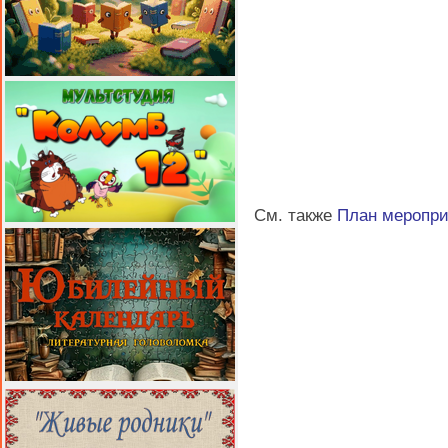
См. также
План меропр