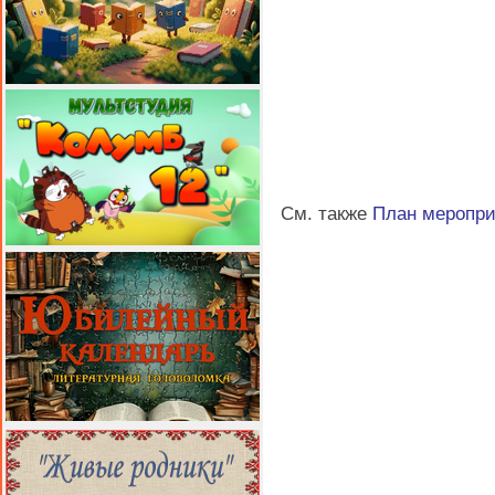
См. также
План меропр